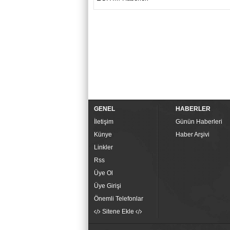
GENEL
HABERLER
İletişim
Günün Haberleri
Künye
Haber Arşivi
Linkler
Rss
Üye Ol
Üye Girişi
Önemli Telefonlar
Sitene Ekle