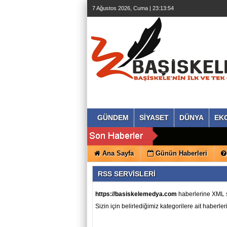
beylikdüzü
7 Ağustos 2026, Cuma | 23:13:55
escort
beylikdüzü
escort
beylikdüzü
escort
bayan
beylikdüzü
escort
bayan
escort
beylikdüzü
beylikdüzü
escort
GÜNDEM
SİYASET
DÜNYA
EK
Ana Sayfa
Günün Haberleri
RSS SERVİSLERİ
https://basiskelemedya.com
haberlerine XML s
Sizin için belirlediğimiz kategorilere ait haberle