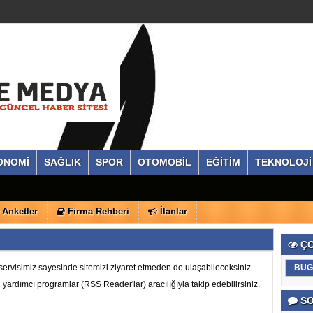
ONOMİ
SAĞLIK
SPOR
OTOMOBİL
EĞİTİM
TEKNOLOJİ
Anketler
Firma Rehberi
İlanlar
ÇO
BUG
ervisimiz sayesinde sitemizi ziyaret etmeden de ulaşabileceksiniz.
ri yardımcı programlar (RSS Reader'lar) aracılığıyla takip edebilirsiniz.
SO