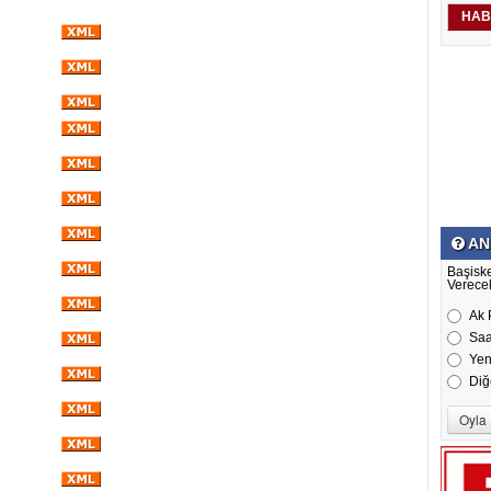
HAB
AN
Başisk
Verecek
Ak 
Saa
Yen
Diğ