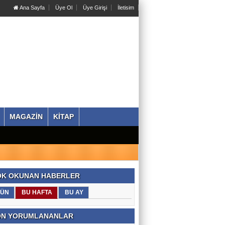
Ana Sayfa
Üye Ol
Üye Girişi
İletisim
MAGAZİN
KİTAP
K OKUNAN HABERLER
ÜN
BU HAFTA
BU AY
N YORUMLANANLAR