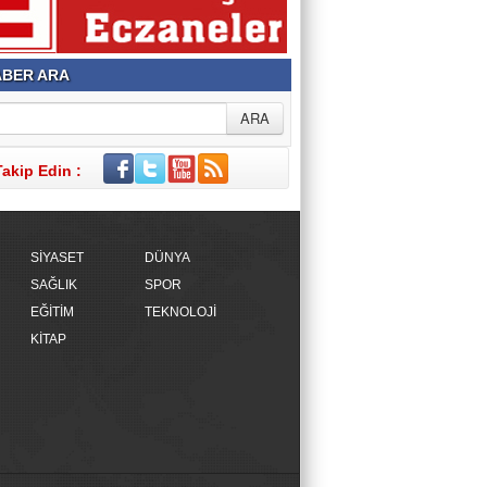
BER ARA
Takip Edin :
SİYASET
DÜNYA
SAĞLIK
SPOR
EĞİTİM
TEKNOLOJİ
KİTAP